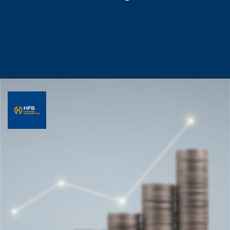
Opening
https://hfs.in/what-is-a-business-line-of-credit/