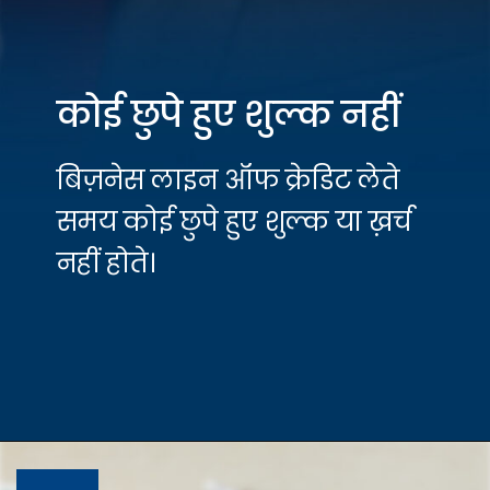
कोई छुपे हुए शुल्क नहीं
बिज़नेस लाइन ऑफ क्रेडिट लेते
समय कोई छुपे हुए शुल्क या ख़र्च
नहीं होते।
Opening
https://hfs.in/what-is-a-business-line-of-credit/